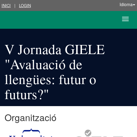
Idioma
INICI
|
LOGIN
Toggle
naviga
V Jornada GIELE
"Avaluació de
llengües: futur o
futurs?"
Organització