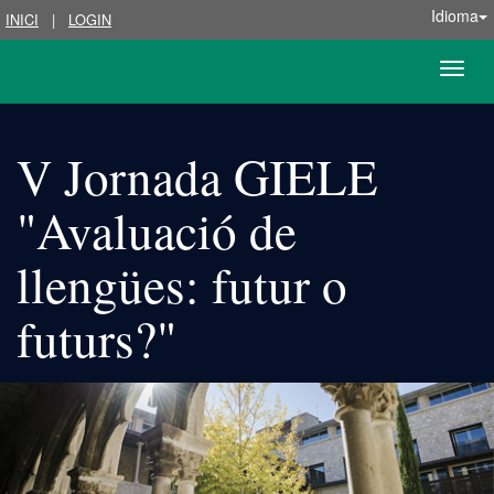
Idioma
INICI
|
LOGIN
Toggle
naviga
V Jornada GIELE
"Avaluació de
llengües: futur o
futurs?"