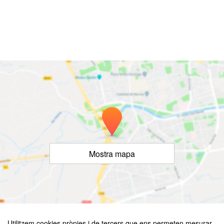
Mostra mapa
©
OpenStreetMap
Contributors
Utilitzem cookies pròpies i de tercers que ens permeten mesurar