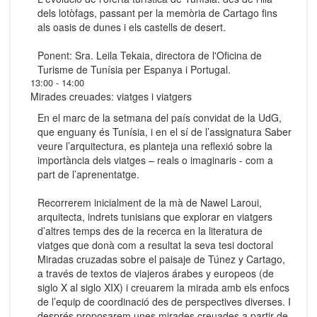
dels lotòfags, passant per la memòria de Cartago fins
als oasis de dunes i els castells de desert.
Ponent: Sra. Leila Tekaia, directora de l'Oficina de
Turisme de Tunísia per Espanya i Portugal.
13:00 - 14:00
Mirades creuades: viatges i viatgers
En el marc de la setmana del país convidat de la UdG,
que enguany és Tunísia, i en el sí de l’assignatura Saber
veure l’arquitectura, es planteja una reflexió sobre la
importància dels viatges – reals o imaginaris - com a
part de l’aprenentatge.
Recorrerem inicialment de la mà de Nawel Laroui,
arquitecta, indrets tunisians que explorar en viatgers
d’altres temps des de la recerca en la literatura de
viatges que donà com a resultat la seva tesi doctoral
Miradas cruzadas sobre el paisaje de Túnez y Cartago,
a través de textos de viajeros árabes y europeos (de
siglo X al siglo XIX) i creuarem la mirada amb els enfocs
de l’equip de coordinació des de perspectives diverses. I
després proposarem unes mirades creuades a partir de