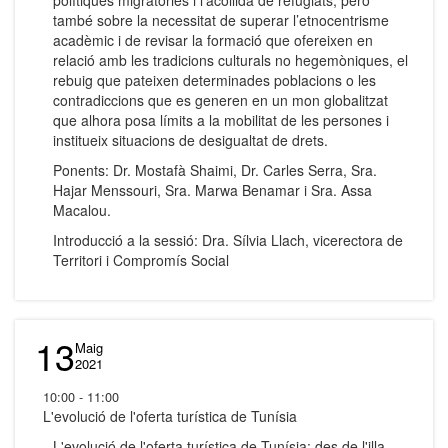
polítiques migratòries i l’acollida de refugiats, però
també sobre la necessitat de superar l’etnocentrisme
acadèmic i de revisar la formació que ofereixen en
relació amb les tradicions culturals no hegemòniques, el
rebuig que pateixen determinades poblacions o les
contradiccions que es generen en un mon globalitzat
que alhora posa límits a la mobilitat de les persones i
institueix situacions de desigualtat de drets.
Ponents: Dr. Mostafà Shaimi, Dr. Carles Serra, Sra.
Hajar Menssouri, Sra. Marwa Benamar i Sra. Assa
Macalou.
Introducció a la sessió: Dra. Sílvia Llach, vicerectora de
Territori i Compromís Social
13
Maig
2021
10:00 - 11:00
L'evolució de l'oferta turística de Tunísia
L'evolució de l'oferta turística de Tunísia: des de l'illa