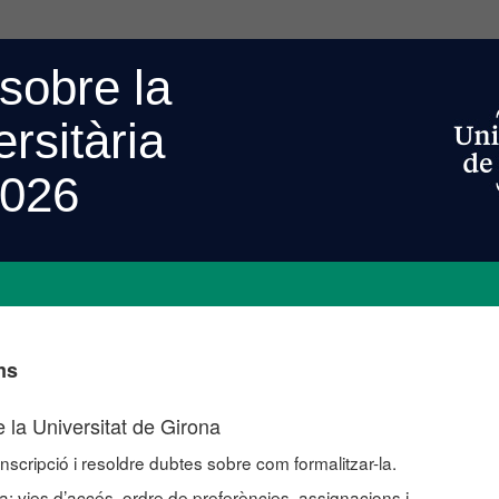
sobre la
ersitària
2026
ms
 la Universitat de Girona
nscripció i resoldre dubtes sobre com formalitzar-la.
a: vies d’accés, ordre de preferències, assignacions i